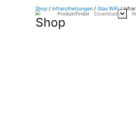
Shop
/
Infrarotheizungen
/
Glas WiFi
/
Infra
Produktfinder
Download
W
Shop