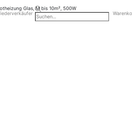
Products
rotheizung Glas, M bis 10m², 500W
iederverkäufer
Warenko
search