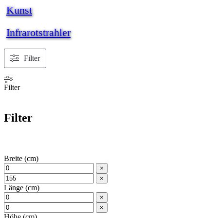
Kunst
Infrarotstrahler
Filter
Filter
Filter
Breite (cm)
×
×
Länge (cm)
×
×
Höhe (cm)