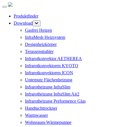
Produktfinder
Download
Gasfrei Heizen
InfraMesh Heizsystem
Designheizkörper
Terassenstrahler
Infrarotkonvektor AETHEREA
Infrarotkonvektoren KYOTO
Infrarotkonvektoren ICON
Unterputz Flächenheizung
Infrarotheizung InfraSlim
Infrarotheizung InfraSlim Air2
Infrarotheizung Performence Glas
Handtuchtrockner
Warmwasser
Wohnraum-Wärmepumpe