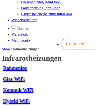
Fliesenheizung InfraFloor
Parkettheizung InfraFloor
Estrichspeicherheizung InfraFloor
Wiederverkäufer
Products
search
Warenkorb
Mein Konto
ÜBER UNS
Shop
/
Infrarotheizungen
Infrarotheizungen
Rahmenlos
Glas WiFi
Keramik WiFi
Hybrid WiFi