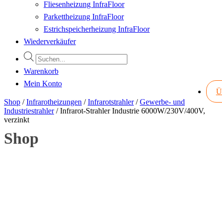
Fliesenheizung InfraFloor
Parkettheizung InfraFloor
Estrichspeicherheizung InfraFloor
Wiederverkäufer
Products
search
Warenkorb
Mein Konto
Ü
Shop
/
Infrarotheizungen
/
Infrarotstrahler
/
Gewerbe- und
Industriestrahler
/
Infrarot-Strahler Industrie 6000W/230V/400V,
verzinkt
Shop