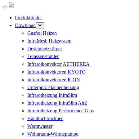
Produktfinder
Download
Gasfrei Heizen
InfraMesh Heizsystem
Designheizkörper
Terassenstrahler
Infrarotkonvektor AETHEREA
Infrarotkonvektoren KYOTO
Infrarotkonvektoren ICON
Unterputz Flächenheizung
Infrarotheizung InfraSlim
Infrarotheizung InfraSlim Air2
Infrarotheizung Performence Glas
Handtuchtrockner
Warmwasser
Wohnraum-Wärmepumpe