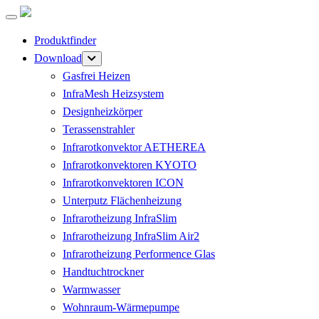
Produktfinder
Download
Gasfrei Heizen
InfraMesh Heizsystem
Designheizkörper
Terassenstrahler
Infrarotkonvektor AETHEREA
Infrarotkonvektoren KYOTO
Infrarotkonvektoren ICON
Unterputz Flächenheizung
Infrarotheizung InfraSlim
Infrarotheizung InfraSlim Air2
Infrarotheizung Performence Glas
Handtuchtrockner
Warmwasser
Wohnraum-Wärmepumpe