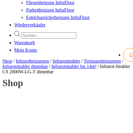
Fliesenheizung InfraFloor
Parkettheizung InfraFloor
Estrichspeicherheizung InfraFloor
Wiederverkäufer
Products
search
Warenkorb
Mein Konto
Ü
Shop
/
Infrarotheizungen
/
Infrarotstrahler
/
Terrassenheizungen
/
Infrarotstrahler dimmbar
/
Infrarotstrahler bis 14m²
/
Infrarot-Strahler
CS 2000W-LG-T dimmbar
Shop