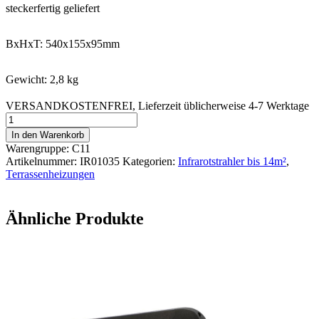
steckerfertig geliefert
BxHxT: 540x155x95mm
Gewicht: 2,8 kg
VERSANDKOSTENFREI, Lieferzeit üblicherweise 4-7 Werktage
Infrarot-
Strahler
In den Warenkorb
CS
Warengruppe: C11
2000W-
Artikelnummer:
IR01035
Kategorien:
Infrarotstrahler bis 14m²
,
LG-
Terrassenheizungen
T
dimmbar
Menge
Ähnliche Produkte