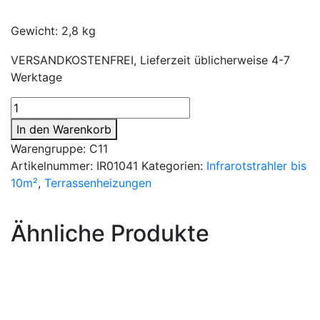
Gewicht: 2,8 kg
VERSANDKOSTENFREI, Lieferzeit üblicherweise 4-7
Werktage
Infrarot-
Strahler
In den Warenkorb
CS
Warengruppe: C11
1400W-
Artikelnummer:
IR01041
Kategorien:
Infrarotstrahler bis
WG-
10m²
,
Terrassenheizungen
T
dimmbar
Menge
Ähnliche Produkte