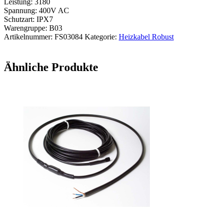
Leistung: 3180
110m
Spannung: 400V AC
400V
Schutzart: IPX7
30W/m
Warengruppe: B03
30
Artikelnummer:
FS03084
Kategorie:
Heizkabel Robust
m
Kaltleiter
Menge
Ähnliche Produkte