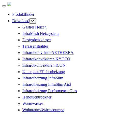
Produktfinder
Download
Gasfrei Heizen
InfraMesh Heizsystem
Designheizkörper
Terassenstrahler
Infrarotkonvektor AETHEREA
Infrarotkonvektoren KYOTO
Infrarotkonvektoren ICON
Unterputz Flächenheizung
Infrarotheizung InfraSlim
Infrarotheizung InfraSlim Air2
Infrarotheizung Performence Glas
Handtuchtrockner
Warmwasser
Wohnraum-Wärmepumpe