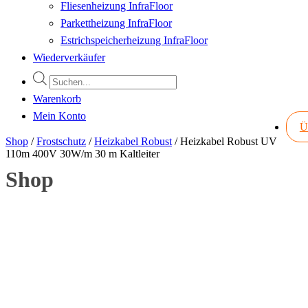
Fliesenheizung InfraFloor
Parkettheizung InfraFloor
Estrichspeicherheizung InfraFloor
Wiederverkäufer
Products
search
Warenkorb
Mein Konto
Ü
Shop
/
Frostschutz
/
Heizkabel Robust
/
Heizkabel Robust UV
110m 400V 30W/m 30 m Kaltleiter
Shop