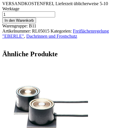
VERSANDKOSTENFREI, Lieferzeit üblicherweise 5-10
Werktage
Temperatur
und
In den Warenkorb
Feuchtigkeitssensor
Warengruppe: B11
f.
Artikelnummer:
RL05015
Kategorien:
Freiflächenregelung
Dachrinnen,
"EBERLE"
,
Dachrinnen und Frostschutz
EBERLE
Menge
Ähnliche Produkte