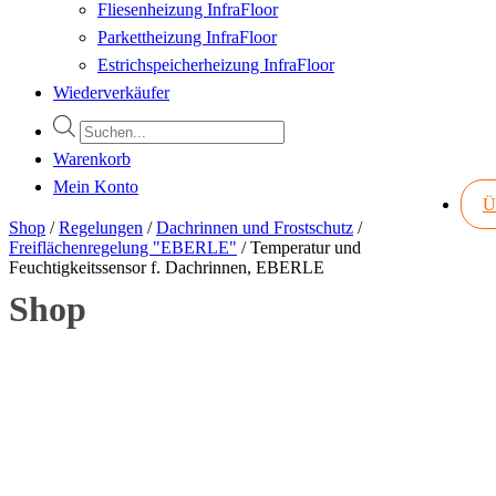
Fliesenheizung InfraFloor
Parkettheizung InfraFloor
Estrichspeicherheizung InfraFloor
Wiederverkäufer
Products
search
Warenkorb
Mein Konto
Ü
Shop
/
Regelungen
/
Dachrinnen und Frostschutz
/
Freiflächenregelung "EBERLE"
/
Temperatur und
Feuchtigkeitssensor f. Dachrinnen, EBERLE
Shop