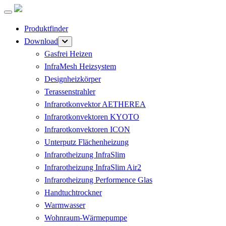
Produktfinder
Download
Gasfrei Heizen
InfraMesh Heizsystem
Designheizkörper
Terassenstrahler
Infrarotkonvektor AETHEREA
Infrarotkonvektoren KYOTO
Infrarotkonvektoren ICON
Unterputz Flächenheizung
Infrarotheizung InfraSlim
Infrarotheizung InfraSlim Air2
Infrarotheizung Performence Glas
Handtuchtrockner
Warmwasser
Wohnraum-Wärmepumpe