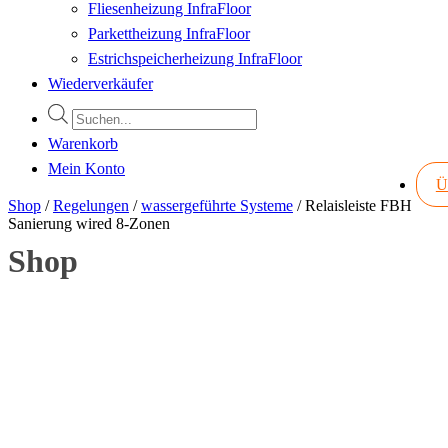
Fliesenheizung InfraFloor
Parkettheizung InfraFloor
Estrichspeicherheizung InfraFloor
Wiederverkäufer
Products
search
Warenkorb
Mein Konto
Ü
Shop
/
Regelungen
/
wassergeführte Systeme
/
Relaisleiste FBH
Sanierung wired 8-Zonen
Shop