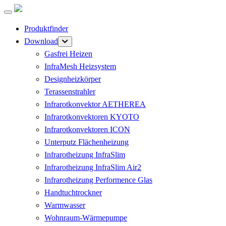
Produktfinder
Download
Gasfrei Heizen
InfraMesh Heizsystem
Designheizkörper
Terassenstrahler
Infrarotkonvektor AETHEREA
Infrarotkonvektoren KYOTO
Infrarotkonvektoren ICON
Unterputz Flächenheizung
Infrarotheizung InfraSlim
Infrarotheizung InfraSlim Air2
Infrarotheizung Performence Glas
Handtuchtrockner
Warmwasser
Wohnraum-Wärmepumpe