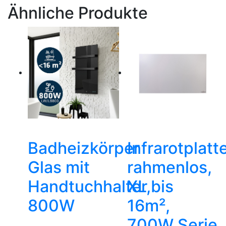
Ähnliche Produkte
Badheizkörper
Infrarotplatt
Glas mit
rahmenlos,
Handtuchhalter,
XL bis
800W
16m²,
700W Serie