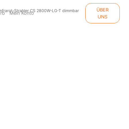
ÜBER
Infrarot-Strahler CS 2800W-LG-T dimmbar
rb
Mein Konto
UNS