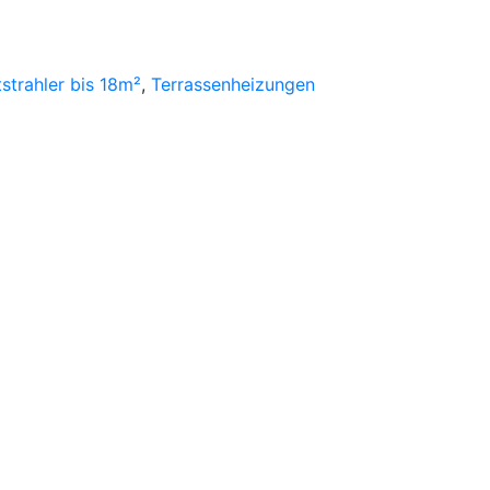
tstrahler bis 18m²
,
Terrassenheizungen