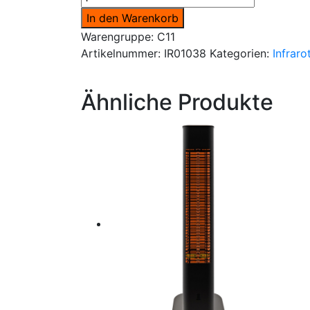
Strahler
In den Warenkorb
CS
Warengruppe: C11
2800W-
Artikelnummer:
IR01038
Kategorien:
Infraro
LG-
T
dimmbar
Ähnliche Produkte
Menge