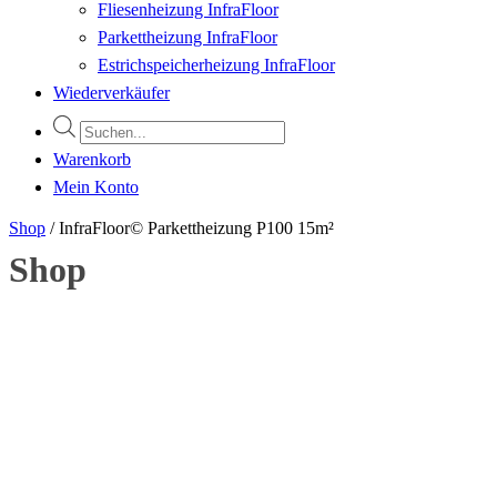
Fliesenheizung InfraFloor
Parkettheizung InfraFloor
Estrichspeicherheizung InfraFloor
Wiederverkäufer
Products
search
Warenkorb
Mein Konto
Shop
/
InfraFloor© Parkettheizung P100 15m²
Shop