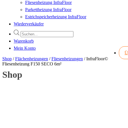
Fliesenheizung InfraFloor
Parkettheizung InfraFloor
Estrichspeicherheizung InfraFloor
Wiederverkäufer
Products
search
Warenkorb
Mein Konto
Ü
Shop
/
Flächenheizungen
/
Fliesenheizungen
/
InfraFloor©
Fliesenheizung F150 SECO 6m²
Shop