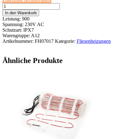
Datenblatt herunterladen
InfraFloor©
Fliesenheizung
In den Warenkorb
F150
Leistung: 900
SECO
Spannung: 230V AC
6m²
Schutzart: IPX7
Menge
Warengruppe: A12
Artikelnummer:
FH07017
Kategorie:
Fliesenheizungen
Ähnliche Produkte