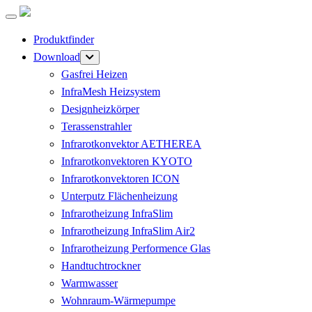
Produktfinder
Download
Gasfrei Heizen
InfraMesh Heizsystem
Designheizkörper
Terassenstrahler
Infrarotkonvektor AETHEREA
Infrarotkonvektoren KYOTO
Infrarotkonvektoren ICON
Unterputz Flächenheizung
Infrarotheizung InfraSlim
Infrarotheizung InfraSlim Air2
Infrarotheizung Performence Glas
Handtuchtrockner
Warmwasser
Wohnraum-Wärmepumpe