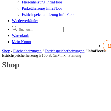
Fliesenheizung InfraFloor
Parkettheizung InfraFloor
Estrichspeicherheizung InfraFloor
Wiederverkäufer
Products
search
Warenkorb
Mein Konto
Ü
Shop
/
Flächenheizungen
/
Estrichspeicherheizungen
/
InfraFloor©
Estrichspeicherheizung E150 ab 5m² inkl. Planung
Shop