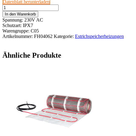
Datenblatt herunterladen
InfraFloor©
Estrichspeicherheizung
In den Warenkorb
E150
Spannung: 230V AC
ab
Schutzart: IPX7
5m²
Warengruppe: C05
inkl.
Artikelnummer:
FH04062
Kategorie:
Estrichspeicherheizungen
Planung
Menge
Ähnliche Produkte