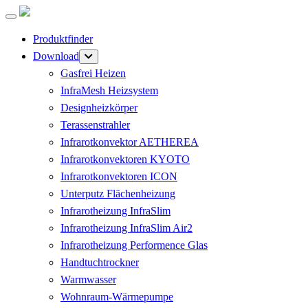
Produktfinder
Download
Gasfrei Heizen
InfraMesh Heizsystem
Designheizkörper
Terassenstrahler
Infrarotkonvektor AETHEREA
Infrarotkonvektoren KYOTO
Infrarotkonvektoren ICON
Unterputz Flächenheizung
Infrarotheizung InfraSlim
Infrarotheizung InfraSlim Air2
Infrarotheizung Performence Glas
Handtuchtrockner
Warmwasser
Wohnraum-Wärmepumpe