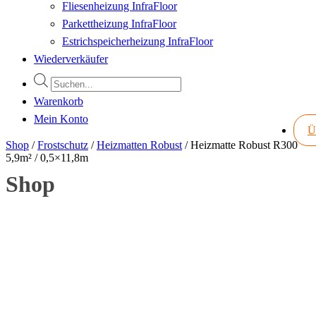
Fliesenheizung InfraFloor
Parkettheizung InfraFloor
Estrichspeicherheizung InfraFloor
Wiederverkäufer
Products
search
Warenkorb
Mein Konto
Ü
Shop
/
Frostschutz
/
Heizmatten Robust
/
Heizmatte Robust R300
5,9m² / 0,5×11,8m
Shop