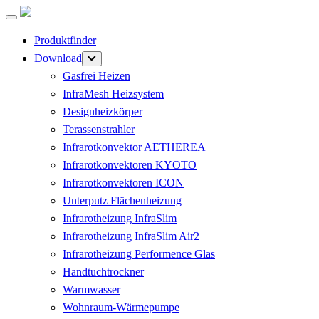
Produktfinder
Download
Gasfrei Heizen
InfraMesh Heizsystem
Designheizkörper
Terassenstrahler
Infrarotkonvektor AETHEREA
Infrarotkonvektoren KYOTO
Infrarotkonvektoren ICON
Unterputz Flächenheizung
Infrarotheizung InfraSlim
Infrarotheizung InfraSlim Air2
Infrarotheizung Performence Glas
Handtuchtrockner
Warmwasser
Wohnraum-Wärmepumpe