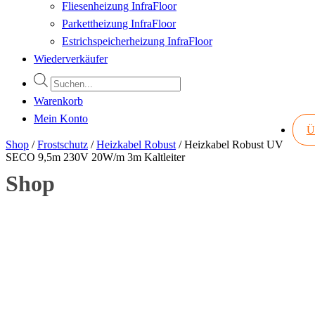
Fliesenheizung InfraFloor
Parkettheizung InfraFloor
Estrichspeicherheizung InfraFloor
Wiederverkäufer
Products
search
Warenkorb
Mein Konto
Ü
Shop
/
Frostschutz
/
Heizkabel Robust
/
Heizkabel Robust UV
SECO 9,5m 230V 20W/m 3m Kaltleiter
Shop