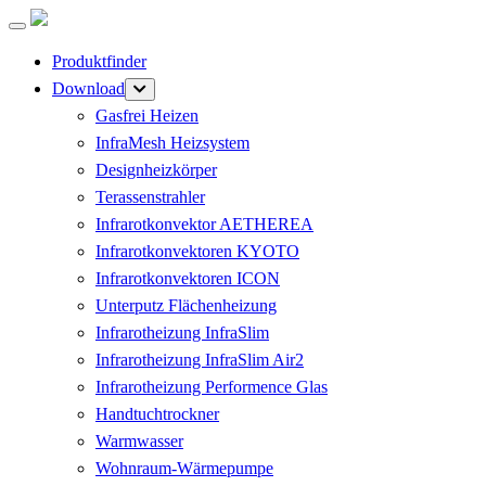
Produktfinder
Download
Gasfrei Heizen
InfraMesh Heizsystem
Designheizkörper
Terassenstrahler
Infrarotkonvektor AETHEREA
Infrarotkonvektoren KYOTO
Infrarotkonvektoren ICON
Unterputz Flächenheizung
Infrarotheizung InfraSlim
Infrarotheizung InfraSlim Air2
Infrarotheizung Performence Glas
Handtuchtrockner
Warmwasser
Wohnraum-Wärmepumpe