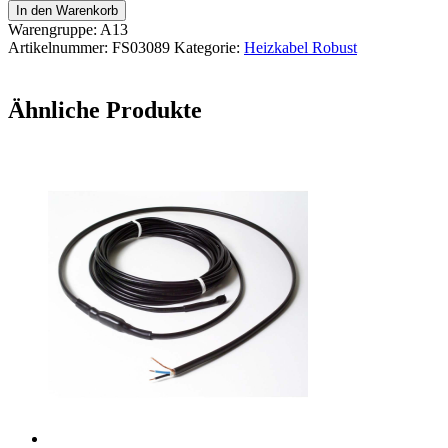
Robust
In den Warenkorb
UV
Warengruppe: A13
SECO
Artikelnummer:
FS03089
Kategorie:
Heizkabel Robust
9,5m
230V
20W/m
Ähnliche Produkte
3m
Kaltleiter
Menge