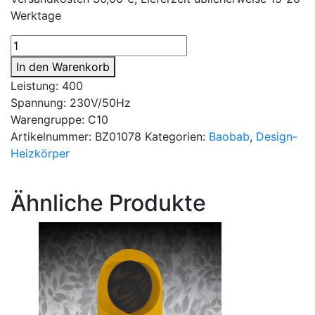
Werktage
Designheizkörper
Baobab
In den Warenkorb
XXL
Leistung: 400
400W
Spannung: 230V/50Hz
RAL-
Warengruppe: C10
und
Artikelnummer:
BZ01078
Kategorien:
Baobab
,
Design-
Sonderfarbe
Heizkörper
Menge
Ähnliche Produkte