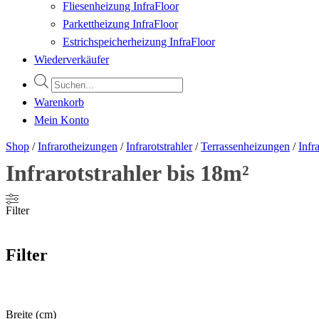
Fliesenheizung InfraFloor
Parkettheizung InfraFloor
Estrichspeicherheizung InfraFloor
Wiederverkäufer
Products
search
Warenkorb
Mein Konto
Shop
/
Infrarotheizungen
/
Infrarotstrahler
/
Terrassenheizungen
/
Infr
Infrarotstrahler bis 18m²
Filter
Filter
Breite (cm)