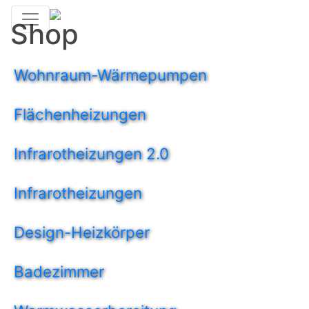
Shop
Wohnraum-Wärmepumpen
Flächenheizungen
Infrarotheizungen 2.0
Infrarotheizungen
Design-Heizkörper
Badezimmer