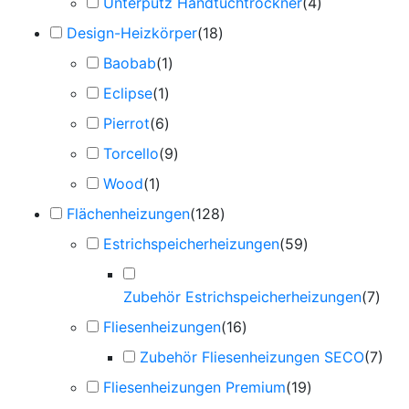
Unterputz Handtuchtrockner
(
4
)
Design-Heizkörper
(
18
)
Baobab
(
1
)
Eclipse
(
1
)
Pierrot
(
6
)
Torcello
(
9
)
Wood
(
1
)
Flächenheizungen
(
128
)
Estrichspeicherheizungen
(
59
)
Zubehör Estrichspeicherheizungen
(
7
)
Fliesenheizungen
(
16
)
Zubehör Fliesenheizungen SECO
(
7
)
Fliesenheizungen Premium
(
19
)