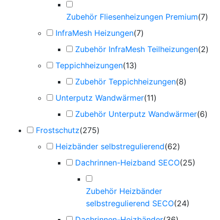
Zubehör Fliesenheizungen Premium
(
7
)
InfraMesh Heizungen
(
7
)
Zubehör InfraMesh Teilheizungen
(
2
)
Teppichheizungen
(
13
)
Zubehör Teppichheizungen
(
8
)
Unterputz Wandwärmer
(
11
)
Zubehör Unterputz Wandwärmer
(
6
)
Frostschutz
(
275
)
Heizbänder selbstregulierend
(
62
)
Dachrinnen-Heizband SECO
(
25
)
Zubehör Heizbänder
selbstregulierend SECO
(
24
)
Dachrinnen-Heizbänder
(
36
)