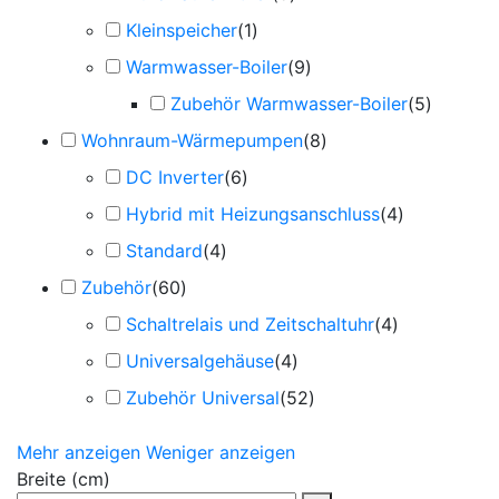
Kleinspeicher
(
1
)
Warmwasser-Boiler
(
9
)
Zubehör Warmwasser-Boiler
(
5
)
Wohnraum-Wärmepumpen
(
8
)
DC Inverter
(
6
)
Hybrid mit Heizungsanschluss
(
4
)
Standard
(
4
)
Zubehör
(
60
)
Schaltrelais und Zeitschaltuhr
(
4
)
Universalgehäuse
(
4
)
Zubehör Universal
(
52
)
Mehr anzeigen
Weniger anzeigen
Breite (cm)