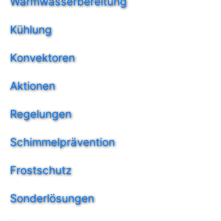
Warmwasserbereitung
Kühlung
Konvektoren
Aktionen
Regelungen
Schimmelprävention
Frostschutz
Sonderlösungen