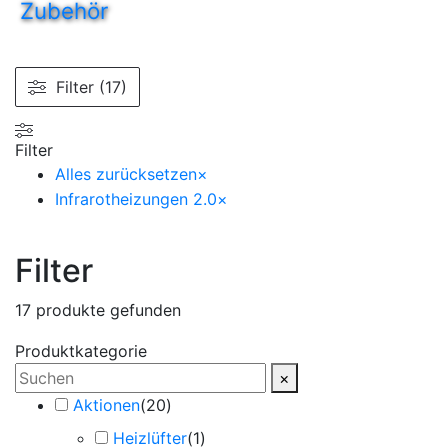
Zubehör
Filter (17)
Filter
Alles zurücksetzen
×
Infrarotheizungen 2.0
×
Filter
17
produkte gefunden
Produktkategorie
×
Aktionen
(
20
)
Heizlüfter
(
1
)