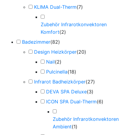
KLIMA Dual-Therm
(
7
)
Zubehör Infrarotkonvektoren
Komfort
(
2
)
Badezimmer
(
82
)
Design Heizkörper
(
20
)
Nail
(
2
)
Pulcinella
(
18
)
Infrarot Badheizkörper
(
27
)
DEVA SPA Deluxe
(
3
)
ICON SPA Dual-Therm
(
6
)
Zubehör Infrarotkonvektoren
Ambient
(
1
)