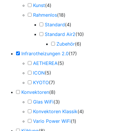
Kunst
(
4
)
Rahmenlos
(
18
)
Standard
(
4
)
Standard Air2
(
10
)
Zubehör
(
6
)
Infrarotheizungen 2.0
(
17
)
AETHEREA
(
5
)
ICON
(
5
)
KYOTO
(
7
)
Konvektoren
(
8
)
Glas WiFi
(
3
)
Konvektoren Klassik
(
4
)
Vario Power WiFi
(
1
)
Kühlung
(
8
)