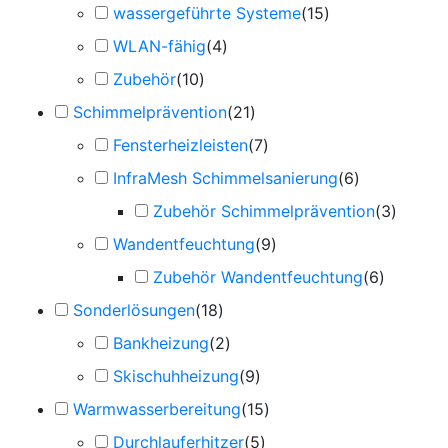
wassergeführte Systeme
(
15
)
WLAN-fähig
(
4
)
Zubehör
(
10
)
Schimmelprävention
(
21
)
Fensterheizleisten
(
7
)
InfraMesh Schimmelsanierung
(
6
)
Zubehör Schimmelprävention
(
3
)
Wandentfeuchtung
(
9
)
Zubehör Wandentfeuchtung
(
6
)
Sonderlösungen
(
18
)
Bankheizung
(
2
)
Skischuhheizung
(
9
)
Warmwasserbereitung
(
15
)
Durchlauferhitzer
(
5
)