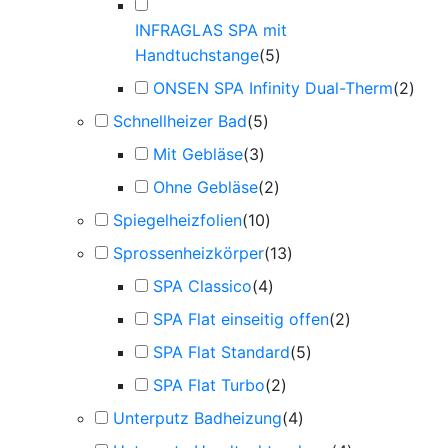
INFRAGLAS SPA mit
Handtuchstange
(
5
)
ONSEN SPA Infinity Dual-Therm
(
2
)
Schnellheizer Bad
(
5
)
Mit Gebläse
(
3
)
Ohne Gebläse
(
2
)
Spiegelheizfolien
(
10
)
Sprossenheizkörper
(
13
)
SPA Classico
(
4
)
SPA Flat einseitig offen
(
2
)
SPA Flat Standard
(
5
)
SPA Flat Turbo
(
2
)
Unterputz Badheizung
(
4
)