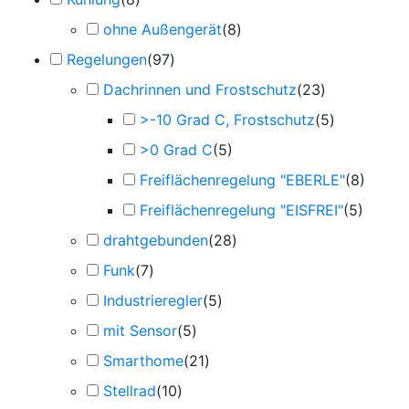
ohne Außengerät
(
8
)
Regelungen
(
97
)
Dachrinnen und Frostschutz
(
23
)
>-10 Grad C, Frostschutz
(
5
)
>0 Grad C
(
5
)
Freiflächenregelung "EBERLE"
(
8
)
Freiflächenregelung "EISFREI"
(
5
)
drahtgebunden
(
28
)
Funk
(
7
)
Industrieregler
(
5
)
mit Sensor
(
5
)
Smarthome
(
21
)
Stellrad
(
10
)