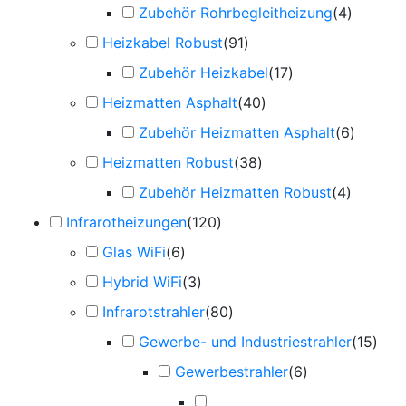
Zubehör Rohrbegleitheizung
(
4
)
Heizkabel Robust
(
91
)
Zubehör Heizkabel
(
17
)
Heizmatten Asphalt
(
40
)
Zubehör Heizmatten Asphalt
(
6
)
Heizmatten Robust
(
38
)
Zubehör Heizmatten Robust
(
4
)
Infrarotheizungen
(
120
)
Glas WiFi
(
6
)
Hybrid WiFi
(
3
)
Infrarotstrahler
(
80
)
Gewerbe- und Industriestrahler
(
15
)
Gewerbestrahler
(
6
)