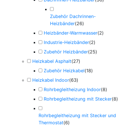
Zubehör Dachrinnen-
Heizbänder
(
26
)
Heizbänder-Warmwasser
(
2
)
Industrie-Heizbänder
(
2
)
Zubehör Heizbänder
(
25
)
Heizkabel Asphalt
(
27
)
Zubehör Heizkabel
(
18
)
Heizkabel Indoor
(
63
)
Rohrbegleitheizung Indoor
(
8
)
Rohrbegleitheizung mit Stecker
(
8
)
Rohrbegleitheizung mit Stecker und
Thermostat
(
6
)