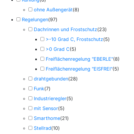
ohne Außengerät
(
8
)
Regelungen
(
97
)
Dachrinnen und Frostschutz
(
23
)
>-10 Grad C, Frostschutz
(
5
)
>0 Grad C
(
5
)
Freiflächenregelung "EBERLE"
(
8
)
Freiflächenregelung "EISFREI"
(
5
)
drahtgebunden
(
28
)
Funk
(
7
)
Industrieregler
(
5
)
mit Sensor
(
5
)
Smarthome
(
21
)
Stellrad
(
10
)