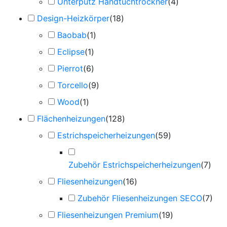
Unterputz Handtuchtrockner
(
4
)
Design-Heizkörper
(
18
)
Baobab
(
1
)
Eclipse
(
1
)
Pierrot
(
6
)
Torcello
(
9
)
Wood
(
1
)
Flächenheizungen
(
128
)
Estrichspeicherheizungen
(
59
)
Zubehör Estrichspeicherheizungen
(
7
)
Fliesenheizungen
(
16
)
Zubehör Fliesenheizungen SECO
(
7
)
Fliesenheizungen Premium
(
19
)