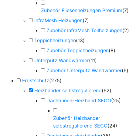
Zubehör Fliesenheizungen Premium
(
7
)
InfraMesh Heizungen
(
7
)
Zubehör InfraMesh Teilheizungen
(
2
)
Teppichheizungen
(
13
)
Zubehör Teppichheizungen
(
8
)
Unterputz Wandwärmer
(
11
)
Zubehör Unterputz Wandwärmer
(
6
)
Frostschutz
(
275
)
Heizbänder selbstregulierend
(
62
)
Dachrinnen-Heizband SECO
(
25
)
Zubehör Heizbänder
selbstregulierend SECO
(
24
)
Dachrinnen-Heizbänder
(
36
)