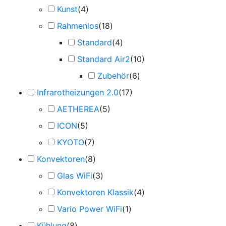
Kunst
(
4
)
Rahmenlos
(
18
)
Standard
(
4
)
Standard Air2
(
10
)
Zubehör
(
6
)
Infrarotheizungen 2.0
(
17
)
AETHEREA
(
5
)
ICON
(
5
)
KYOTO
(
7
)
Konvektoren
(
8
)
Glas WiFi
(
3
)
Konvektoren Klassik
(
4
)
Vario Power WiFi
(
1
)
Kühlung
(
8
)