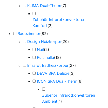
KLIMA Dual-Therm
(
7
)
Zubehör Infrarotkonvektoren
Komfort
(
2
)
Badezimmer
(
82
)
Design Heizkörper
(
20
)
Nail
(
2
)
Pulcinella
(
18
)
Infrarot Badheizkörper
(
27
)
DEVA SPA Deluxe
(
3
)
ICON SPA Dual-Therm
(
6
)
Zubehör Infrarotkonvektoren
Ambient
(
1
)