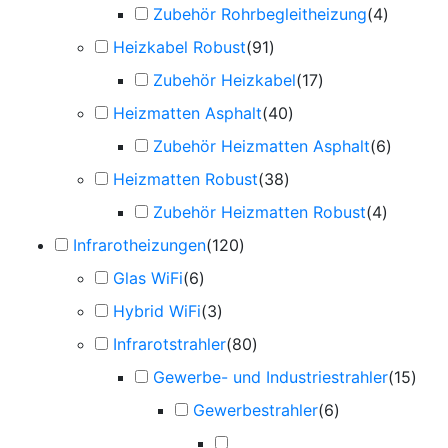
Zubehör Rohrbegleitheizung
(
4
)
Heizkabel Robust
(
91
)
Zubehör Heizkabel
(
17
)
Heizmatten Asphalt
(
40
)
Zubehör Heizmatten Asphalt
(
6
)
Heizmatten Robust
(
38
)
Zubehör Heizmatten Robust
(
4
)
Infrarotheizungen
(
120
)
Glas WiFi
(
6
)
Hybrid WiFi
(
3
)
Infrarotstrahler
(
80
)
Gewerbe- und Industriestrahler
(
15
)
Gewerbestrahler
(
6
)