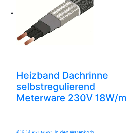
Heizband Dachrinne
selbstregulierend
Meterware 230V 18W/m
€
19.14
In den Warenkorb
inkl. MwSt.