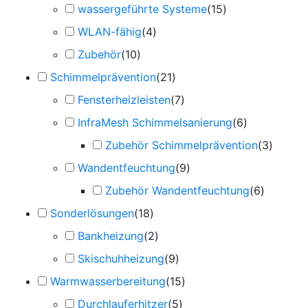
wassergeführte Systeme
(
15
)
WLAN-fähig
(
4
)
Zubehör
(
10
)
Schimmelprävention
(
21
)
Fensterheizleisten
(
7
)
InfraMesh Schimmelsanierung
(
6
)
Zubehör Schimmelprävention
(
3
)
Wandentfeuchtung
(
9
)
Zubehör Wandentfeuchtung
(
6
)
Sonderlösungen
(
18
)
Bankheizung
(
2
)
Skischuhheizung
(
9
)
Warmwasserbereitung
(
15
)
Durchlauferhitzer
(
5
)