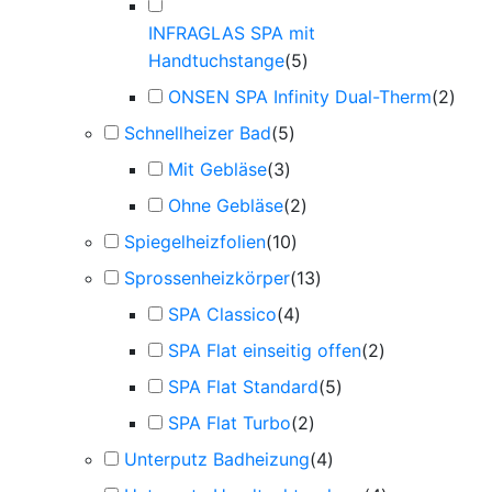
INFRAGLAS SPA mit
Handtuchstange
(
5
)
ONSEN SPA Infinity Dual-Therm
(
2
)
Schnellheizer Bad
(
5
)
Mit Gebläse
(
3
)
Ohne Gebläse
(
2
)
Spiegelheizfolien
(
10
)
Sprossenheizkörper
(
13
)
SPA Classico
(
4
)
SPA Flat einseitig offen
(
2
)
SPA Flat Standard
(
5
)
SPA Flat Turbo
(
2
)
Unterputz Badheizung
(
4
)