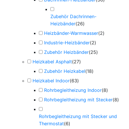
Zubehör Dachrinnen-
Heizbänder
(
26
)
Heizbänder-Warmwasser
(
2
)
Industrie-Heizbänder
(
2
)
Zubehör Heizbänder
(
25
)
Heizkabel Asphalt
(
27
)
Zubehör Heizkabel
(
18
)
Heizkabel Indoor
(
63
)
Rohrbegleitheizung Indoor
(
8
)
Rohrbegleitheizung mit Stecker
(
8
)
Rohrbegleitheizung mit Stecker und
Thermostat
(
6
)