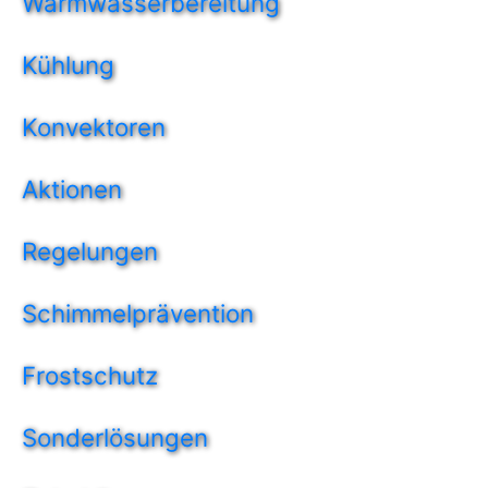
Warmwasserbereitung
Kühlung
Konvektoren
Aktionen
Regelungen
Schimmelprävention
Frostschutz
Sonderlösungen