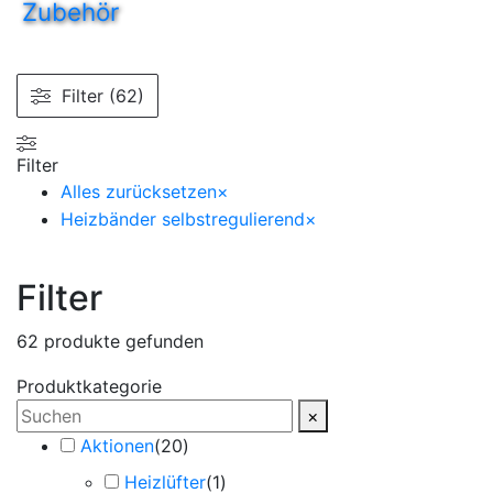
Zubehör
Filter (62)
Filter
Alles zurücksetzen
×
Heizbänder selbstregulierend
×
Filter
62
produkte gefunden
Produktkategorie
×
Aktionen
(
20
)
Heizlüfter
(
1
)