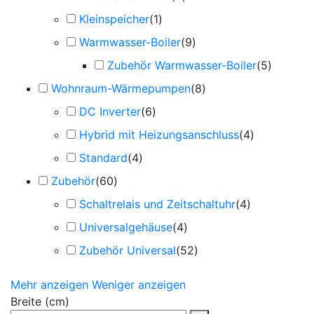
Kleinspeicher
(
1
)
Warmwasser-Boiler
(
9
)
Zubehör Warmwasser-Boiler
(
5
)
Wohnraum-Wärmepumpen
(
8
)
DC Inverter
(
6
)
Hybrid mit Heizungsanschluss
(
4
)
Standard
(
4
)
Zubehör
(
60
)
Schaltrelais und Zeitschaltuhr
(
4
)
Universalgehäuse
(
4
)
Zubehör Universal
(
52
)
Mehr anzeigen
Weniger anzeigen
Breite (cm)