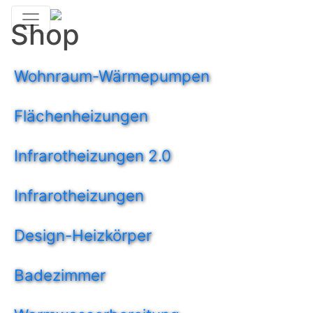
Shop
Wohnraum-Wärmepumpen
Flächenheizungen
Infrarotheizungen 2.0
Infrarotheizungen
Design-Heizkörper
Badezimmer